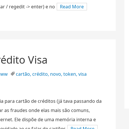
ar / regedit -> enter) e no
Read More
édito Visa
www
cartão
,
crédito
,
novo
,
token
,
visa
a para cartão de créditos (já tava passando da
tar as fraudes onde elas mais são comuns,
ternet. Ele dispõe de uma memória interna e
vidade ao se falar de cartões
Read More