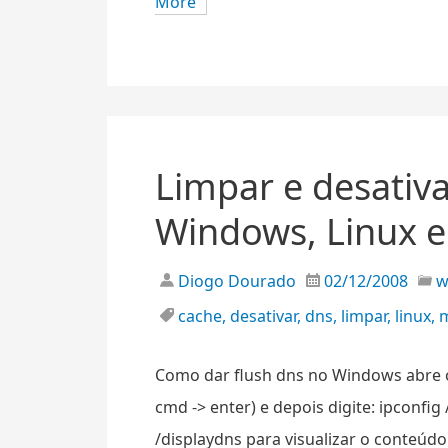
More
Limpar e desativ
Windows, Linux 
Diogo Dourado
02/12/2008
cache
,
desativar
,
dns
,
limpar
,
linux
,
Como dar flush dns no Windows abre o
cmd -> enter) e depois digite: ipconfi
/displaydns para visualizar o conteúd