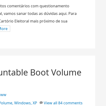
itos comentários com questionamento
l, vamos sanar todas as dúvidas aqui. Para
 Cartório Eleitoral mais próximo de sua
More
untable Boot Volume
www
Volume
,
Windows
,
XP
View all 84 comments