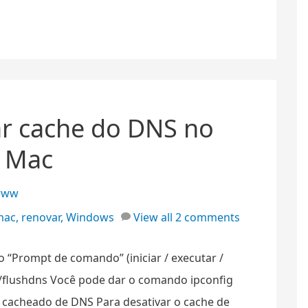
ar cache do DNS no
e Mac
www
mac
,
renovar
,
Windows
View all 2 comments
 “Prompt de comando” (iniciar / executar /
g /flushdns Você pode dar o comando ipconfig
o cacheado de DNS Para desativar o cache de