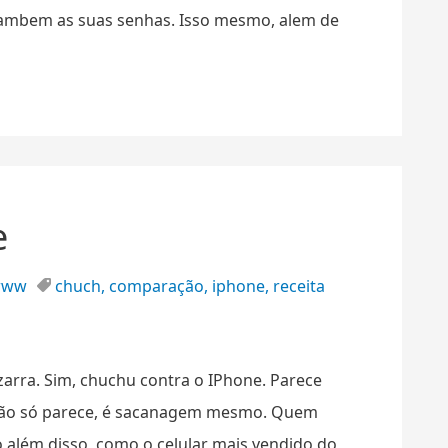
tambem as suas senhas. Isso mesmo, alem de
e
www
chuch
,
comparação
,
iphone
,
receita
arra. Sim, chuchu contra o IPhone. Parece
não só parece, é sacanagem mesmo. Quem
 além disso, como o celular mais vendido do