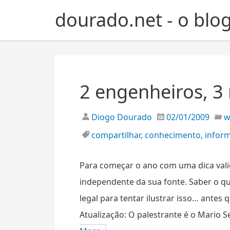
S
dourado.net - o blo
k
i
p
t
o
c
2 engenheiros, 3
o
n
Diogo Dourado
02/01/2009
t
e
compartilhar
,
conhecimento
,
infor
n
t
Para começar o ano com uma dica vali
independente da sua fonte. Saber o qu
legal para tentar ilustrar isso… antes q
Atualização: O palestrante é o Mario Se