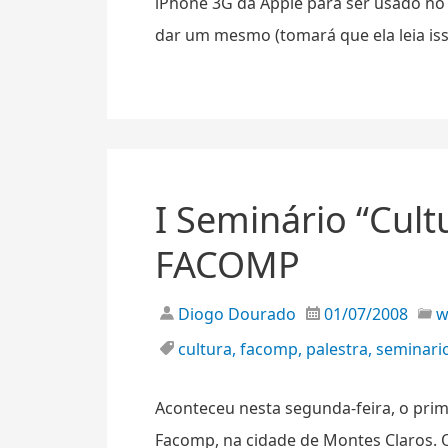
iPhone 3G da Apple para ser usado no 
dar um mesmo (tomará que ela leia iss
I Seminário “Cult
FACOMP
Diogo Dourado
01/07/2008
cultura
,
facomp
,
palestra
,
seminari
Aconteceu nesta segunda-feira, o prim
Facomp, na cidade de Montes Claros. 