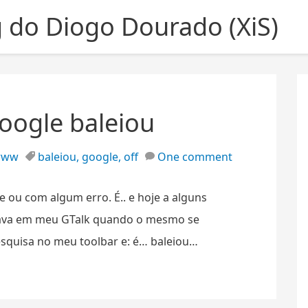
g do Diogo Dourado (XiS)
oogle baleiou
www
baleiou
,
google
,
off
One comment
ine ou com algum erro. É.. e hoje a alguns
tava em meu GTalk quando o mesmo se
esquisa no meu toolbar e: é… baleiou…