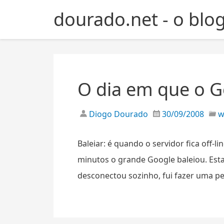
S
dourado.net - o blo
k
i
p
t
o
c
O dia em que o G
o
n
Diogo Dourado
30/09/2008
t
e
n
Baleiar: é quando o servidor fica off-l
t
minutos o grande Google baleiou. Es
desconectou sozinho, fui fazer uma p