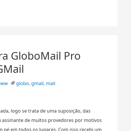
ira GloboMail Pro
GMail
www
globo
,
gmail
,
mail
nada, logo se trata de uma suposição, das
ou assinante de muitos provedores por motivos
um pé em todos os lugares. Com isso recebi um