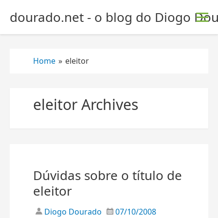
S
dourado.net - o blog do Diogo Dou
k
i
p
t
Home
»
eleitor
o
c
o
eleitor Archives
n
t
e
n
t
Dúvidas sobre o título de
eleitor
Diogo Dourado
07/10/2008