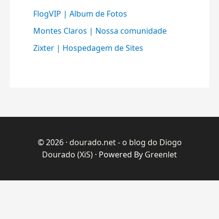
FlogVIP | Album de Fotos
Montes Claros | Nossa comunidade
Zixter | Hospedagem de Sites
© 2026 ·
dourado.net - o blog do Diogo
Dourado (XiS)
· Powered By
Greenlet