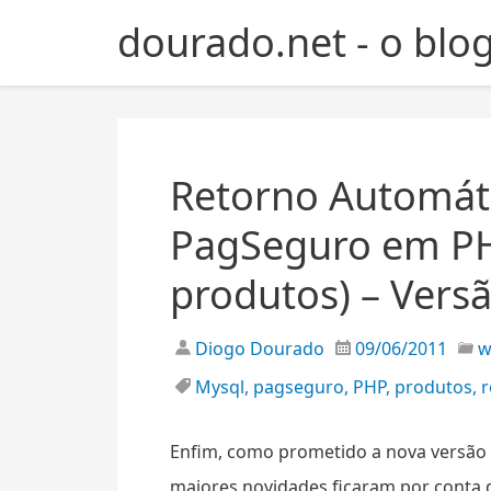
S
dourado.net - o blo
k
i
p
t
o
c
Retorno Automát
o
PagSeguro em P
n
t
produtos) – Versã
e
n
t
Diogo Dourado
09/06/2011
Mysql
,
pagseguro
,
PHP
,
produtos
,
r
Enfim, como prometido a nova versão
maiores novidades ficaram por conta 