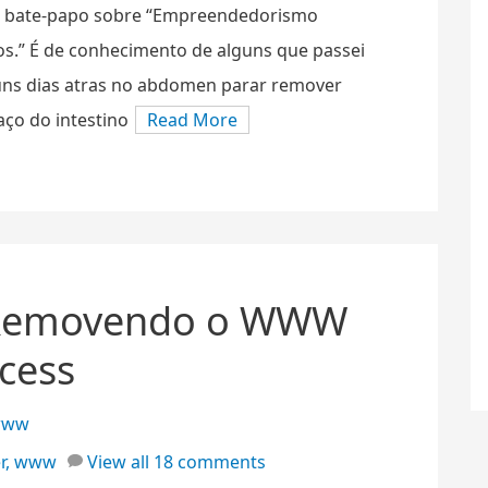
do bate-papo sobre “Empreendedorismo
os.” É de conhecimento de alguns que passei
uns dias atras no abdomen parar remover
ço do intestino
Read More
 Removendo o WWW
cess
www
r
,
www
View all 18 comments