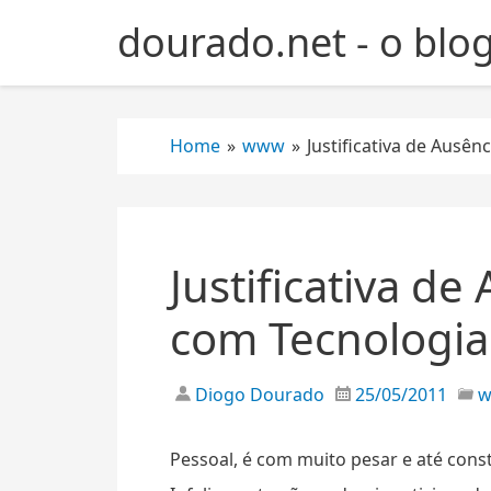
S
dourado.net - o blo
k
i
p
t
Home
»
www
»
Justificativa de Ausê
o
c
o
n
t
Justificativa de
e
n
com Tecnologia
t
Diogo Dourado
25/05/2011
Pessoal, é com muito pesar e até cons