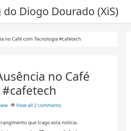
g do Diogo Dourado (XiS)
ncia no Café com Tecnologia #cafetech
 Ausência no Café
 #cafetech
www
View all 2 comments
trangimento que trago esta notícia.