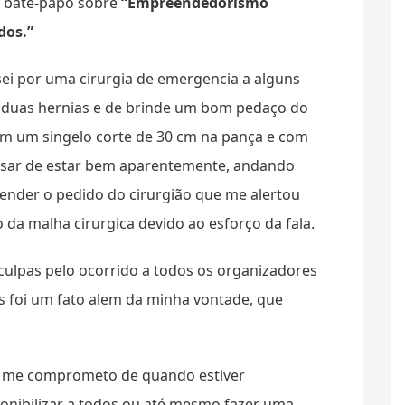
o bate-papo sobre
“Empreendedorismo
dos.”
ei por uma cirurgia de emergencia a alguns
 duas hernias e de brinde um bom pedaço do
com um singelo corte de 30 cm na pança e com
pesar de estar bem aparentemente, andando
tender o pedido do cirurgião que me alertou
 da malha cirurgica devido ao esforço da fala.
culpas pelo ocorrido a todos os organizadores
as foi um fato alem da minha vontade, que
, e me comprometo de quando estiver
ponibilizar a todos ou até mesmo fazer uma