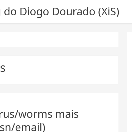
g do Diogo Dourado (XiS)
s
rus/worms mais
sn/email)