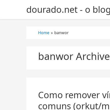
S
dourado.net - o blo
k
i
p
t
Home
»
banwor
o
c
o
n
banwor Archive
t
e
n
t
Como remover ví
comuns (orkut/m