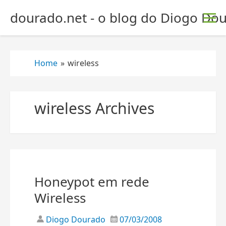
S
dourado.net - o blog do Diogo Dou
k
i
p
t
Home
»
wireless
o
c
o
wireless Archives
n
t
e
n
t
Honeypot em rede
Wireless
Diogo Dourado
07/03/2008