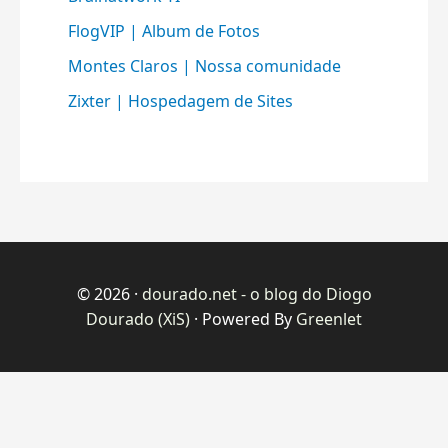
FlogVIP | Album de Fotos
Montes Claros | Nossa comunidade
Zixter | Hospedagem de Sites
© 2026 ·
dourado.net - o blog do Diogo
Dourado (XiS)
· Powered By
Greenlet