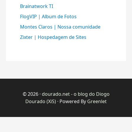
Brainatwork TI
FlogVIP | Album de Fotos
Montes Claros | Nossa comunidade
Zixter | Hospedagem de Sites
© 2026 ·
dourado.net - o blog do Diogo
Dourado (XiS)
· Powered By
Greenlet