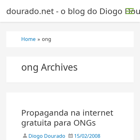
S
dourado.net - o blog do Diogo Dou
k
i
p
t
Home
»
ong
o
c
o
ong Archives
n
t
e
n
t
Propaganda na internet
gratuita para ONGs
Diogo Dourado
15/02/2008