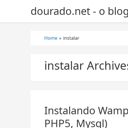
S
dourado.net - o blo
k
i
p
t
Home
»
instalar
o
c
o
n
instalar Archive
t
e
n
t
Instalando Wamp
PHP5, Mysql)