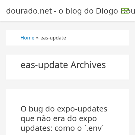
S
dourado.net - o blog do Diogo Dou
k
i
p
t
Home
»
eas-update
o
c
o
eas-update Archives
n
t
e
n
t
O bug do expo-updates
que não era do expo-
updates: como o `.env`