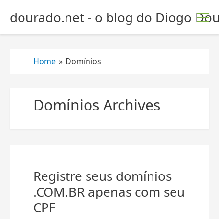
S
dourado.net - o blog do Diogo Dou
k
i
p
t
Home
»
Domínios
o
c
o
Domínios Archives
n
t
e
n
t
Registre seus domínios
.COM.BR apenas com seu
CPF