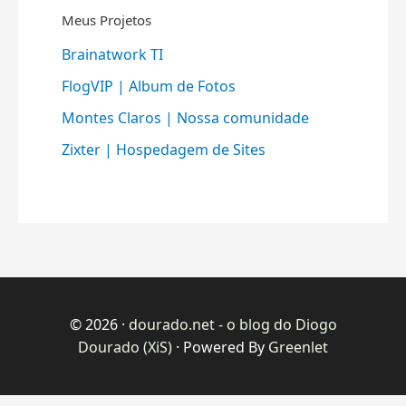
Meus Projetos
Brainatwork TI
FlogVIP | Album de Fotos
Montes Claros | Nossa comunidade
Zixter | Hospedagem de Sites
© 2026 ·
dourado.net - o blog do Diogo
Dourado (XiS)
· Powered By
Greenlet