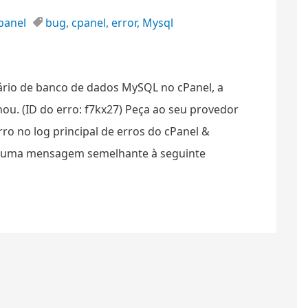
panel
bug
,
cpanel
,
error
,
Mysql
ário de banco de dados MySQL no cPanel, a
alhou. (ID do erro: f7kx27) Peça ao seu provedor
ro no log principal de erros do cPanel &
g, uma mensagem semelhante à seguinte