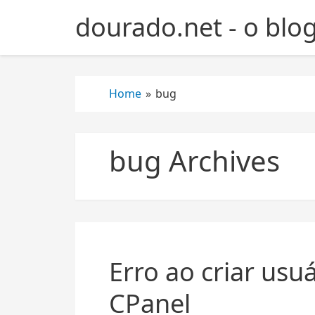
S
dourado.net - o blo
k
i
p
t
Home
»
bug
o
c
o
n
bug Archives
t
e
n
t
Erro ao criar us
CPanel