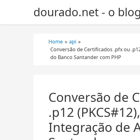
S
dourado.net - o blo
k
i
p
t
Home
»
api
»
o
Conversão de Certificados .pfx ou .p1
c
do Banco Santander com PHP
o
n
t
e
n
Conversão de Ce
t
.p12 (PKCS#12)
Integração de 