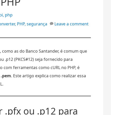
 PHP
pi
,
php
onverter
,
PHP
,
segurança
Leave a comment
, como as do Banco Santander, é comum que
 ou .p12 (PKCS#12) seja fornecido para
á-lo com ferramentas como cURL no PHP, é
o
.pem
. Este artigo explica como realizar essa
L.
 .pfx ou .p12 para