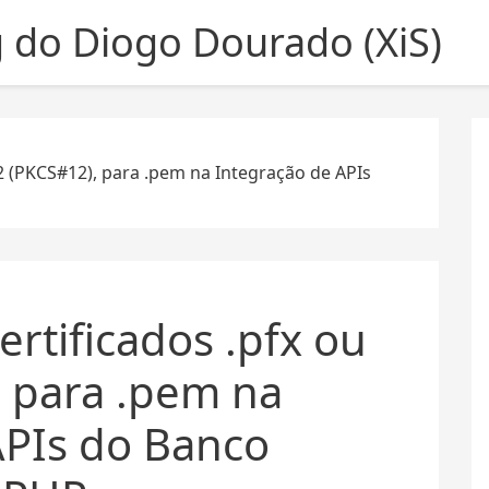
g do Diogo Dourado (XiS)
2 (PKCS#12), para .pem na Integração de APIs
rtificados .pfx ou
, para .pem na
APIs do Banco