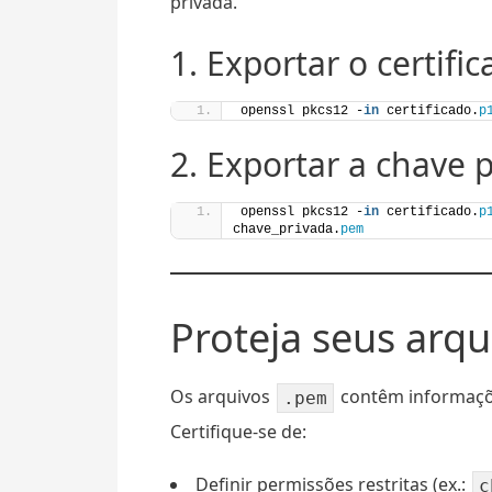
privada.
1. Exportar o certifi
openssl pkcs12 -
in
 certificado.
p
2. Exportar a chave p
openssl pkcs12 -
in
 certificado.
p
chave_privada.
pem
Proteja seus arqu
Os arquivos
contêm informaçõe
.pem
Certifique-se de:
Definir permissões restritas (ex.:
c