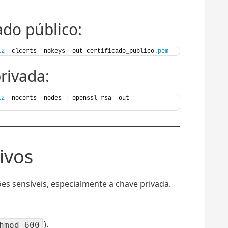
cado público:
12
 -clcerts -nokeys -out certificado_publico.
pem
rivada:
12
 -nocerts -nodes 
|
 openssl rsa -out 
ivos
s sensíveis, especialmente a chave privada.
).
hmod 600