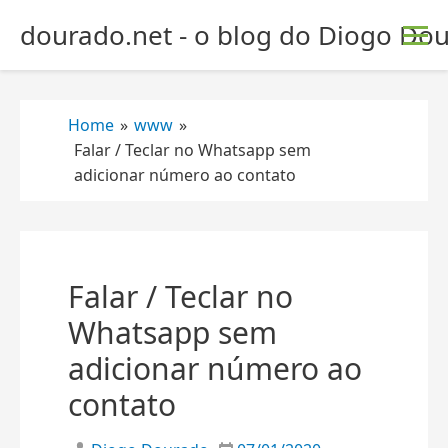
S
dourado.net - o blog do Diogo Dou
k
i
p
t
Home
»
www
»
o
Falar / Teclar no Whatsapp sem
c
adicionar número ao contato
o
n
t
e
n
Falar / Teclar no
t
Whatsapp sem
adicionar número ao
contato