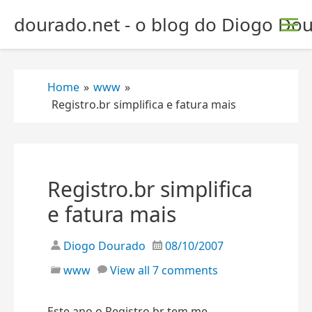
S
dourado.net - o blog do Diogo Dou
k
i
p
t
Home
»
www
»
o
Registro.br simplifica e fatura mais
c
o
n
t
e
Registro.br simplifica
n
e fatura mais
t
Diogo Dourado
08/10/2007
www
View all 7 comments
Este ano o Registro.br tem me