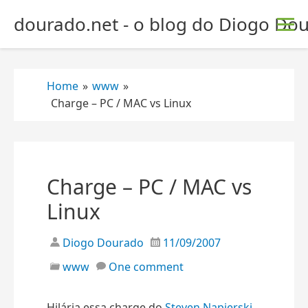
S
dourado.net - o blog do Diogo Dou
k
i
p
t
Home
»
www
»
o
Charge – PC / MAC vs Linux
c
o
n
t
e
Charge – PC / MAC vs
n
Linux
t
Diogo Dourado
11/09/2007
www
One comment
Hilária essa charge do
Steven Napierski
,