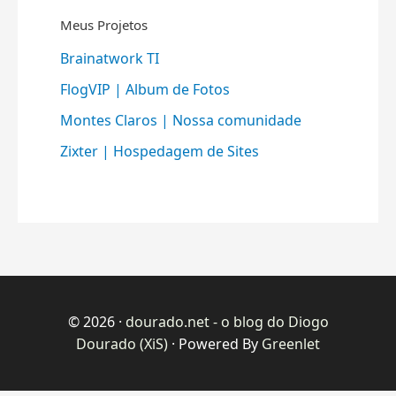
Meus Projetos
Brainatwork TI
FlogVIP | Album de Fotos
Montes Claros | Nossa comunidade
Zixter | Hospedagem de Sites
© 2026 ·
dourado.net - o blog do Diogo
Dourado (XiS)
· Powered By
Greenlet