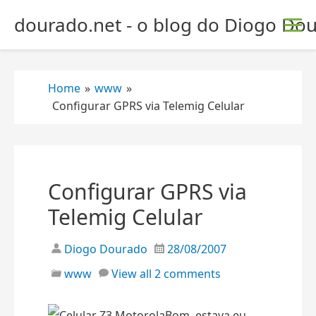
S
dourado.net - o blog do Diogo Dou
k
i
p
t
Home
»
www
»
o
Configurar GPRS via Telemig Celular
c
o
n
t
e
Configurar GPRS via
n
Telemig Celular
t
Diogo Dourado
28/08/2007
www
View all 2 comments
Bom, estava eu,