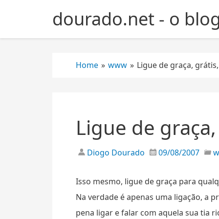
S
dourado.net - o blo
k
i
p
t
Home
»
www
»
Ligue de graça, grátis
o
c
o
n
t
Ligue de graça,
e
n
t
Diogo Dourado
09/08/2007
Isso mesmo, ligue de graça para qual
Na verdade é apenas uma ligação, a pri
pena ligar e falar com aquela sua tia r