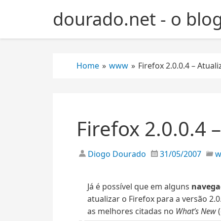
S
dourado.net - o blo
k
i
p
t
Home
»
www
»
Firefox 2.0.0.4 – Atual
o
c
o
n
t
Firefox 2.0.0.4 
e
n
t
Diogo Dourado
31/05/2007
Já é possível que em alguns
navega
atualizar o Firefox para a versão 2.
as melhores citadas no
What’s New
(